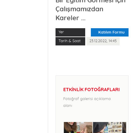
Bir Eğitim Görmesi İçin
Çalışmamızdan
Kareler ...
Yer
Katılım Formu
Tarih & Saat
23.12.2022, 14:45
ETKİNLİK FOTOĞRAFLARI
Fotoğraf galerisi açıklama
alanı